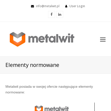
info@metalwit.pl
User Login
Facebook
LinkedIn
O
Mo
M
Elementy normowane
Metalwit posiada w swojej ofercie następujące elementy
normowane: