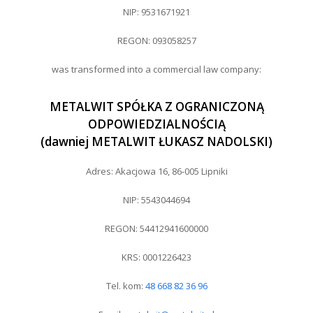
NIP: 9531671921
REGON: 093058257
was transformed into a commercial law company:
METALWIT SPÓŁKA Z OGRANICZONĄ
ODPOWIEDZIALNOŚCIĄ
(dawniej METALWIT ŁUKASZ NADOLSKI)
Adres: Akacjowa 16, 86-005 Lipniki
NIP: 5543044694
REGON: 54412941600000
KRS: 0001226423
Tel. kom:
48 668 82 36 96