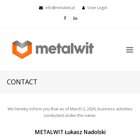
info@metalwit.pl
User Login
Facebook
LinkedIn
O
Mo
M
CONTACT
We hereby inform you that as of March 2, 2026, business activities
conducted under the name:
METALWIT Łukasz Nadolski